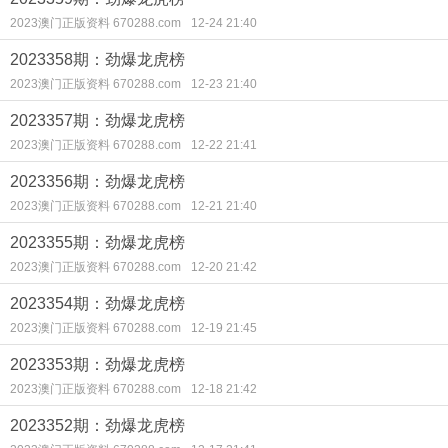
2023澳门正版资料 670288.com
12-24 21:40
2023358期：劲爆龙虎榜
2023澳门正版资料 670288.com
12-23 21:40
2023357期：劲爆龙虎榜
2023澳门正版资料 670288.com
12-22 21:41
2023356期：劲爆龙虎榜
2023澳门正版资料 670288.com
12-21 21:40
2023355期：劲爆龙虎榜
2023澳门正版资料 670288.com
12-20 21:42
2023354期：劲爆龙虎榜
2023澳门正版资料 670288.com
12-19 21:45
2023353期：劲爆龙虎榜
2023澳门正版资料 670288.com
12-18 21:42
2023352期：劲爆龙虎榜