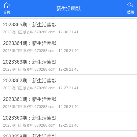
新生活幽默
首页
返回
2023365期：新生活幽默
2023澳门正版资料 670288.com
12-30 21:41
2023364期：新生活幽默
2023澳门正版资料 670288.com
12-29 21:40
2023363期：新生活幽默
2023澳门正版资料 670288.com
12-28 21:43
2023362期：新生活幽默
2023澳门正版资料 670288.com
12-27 21:41
2023361期：新生活幽默
2023澳门正版资料 670288.com
12-26 21:40
2023360期：新生活幽默
2023澳门正版资料 670288.com
12-25 21:40
2023359期：新生活幽默