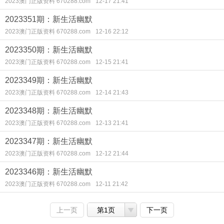
2023澳门正版资料 670288.com
12-17 21:41
2023351期：新生活幽默
2023澳门正版资料 670288.com
12-16 22:12
2023350期：新生活幽默
2023澳门正版资料 670288.com
12-15 21:41
2023349期：新生活幽默
2023澳门正版资料 670288.com
12-14 21:43
2023348期：新生活幽默
2023澳门正版资料 670288.com
12-13 21:41
2023347期：新生活幽默
2023澳门正版资料 670288.com
12-12 21:44
2023346期：新生活幽默
2023澳门正版资料 670288.com
12-11 21:42
上一页
第1页
下一页