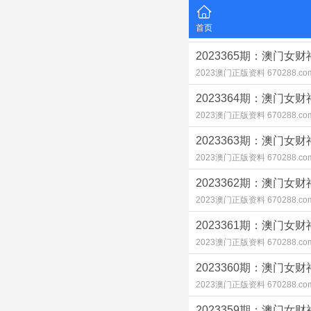
首页
2023365期：澳门女财
2023澳门正版资料 670288.co
2023364期：澳门女财
2023澳门正版资料 670288.co
2023363期：澳门女财
2023澳门正版资料 670288.co
2023362期：澳门女财
2023澳门正版资料 670288.co
2023361期：澳门女财
2023澳门正版资料 670288.co
2023360期：澳门女财
2023澳门正版资料 670288.co
2023359期：澳门女财