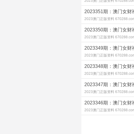
2023澳门正版资料 670288.co
2023351期：澳门女财
2023澳门正版资料 670288.co
2023350期：澳门女财
2023澳门正版资料 670288.co
2023349期：澳门女财
2023澳门正版资料 670288.co
2023348期：澳门女财
2023澳门正版资料 670288.co
2023347期：澳门女财
2023澳门正版资料 670288.co
2023346期：澳门女财
2023澳门正版资料 670288.co