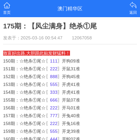
澳门精华区
首页
返回
175期：【风尘满身】绝杀①尾
发表于：2025-03-16 00:54:47
12067058
致富好出路,大胆跟此贴发财猛料！
150期：☆绝杀①尾☆〖
111
〗开狗09准
151期：☆绝杀①尾☆〖
222
〗开鼠31准
152期：☆绝杀①尾☆〖
888
〗开狗45准
153期：☆绝杀①尾☆〖
555
〗开虎41准
154期：☆绝杀①尾☆〖
333
〗开虎41准
155期：☆绝杀①尾☆〖
666
〗开鼠07准
156期：☆绝杀①尾☆〖
222
〗开马01准
157期：☆绝杀①尾☆〖
777
〗开兔40准
158期：☆绝杀①尾☆〖
222
〗开兔16准
159期：☆绝杀①尾☆〖
555
〗开龙39准
160期：☆绝杀①尾☆〖
444
〗开蛇02准