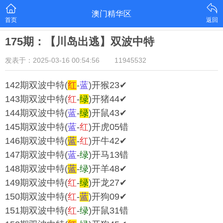
澳门精华区
首页
返回
175期：【川岛出逃】双波中特
发表于：2025-03-16 00:54:56
11945532
142期双波中特(
红
-
蓝
)开猴23✔
143期双波中特(
红
-
绿
)开猪44✔
144期双波中特(
蓝
-
绿
)开鼠43✔
145期双波中特(
蓝
-
红
)开虎05错
146期双波中特(
蓝
-
红
)开牛42✔
147期双波中特(
蓝
-
绿
)开马13错
148期双波中特(
蓝
-
绿
)开羊48✔
149期双波中特(
红
-
绿
)开龙27✔
150期双波中特(
红
-
蓝
)开狗09✔
151期双波中特(
红
-
绿
)开鼠31错