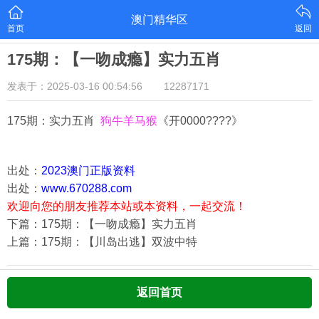
澳门精华区
首页
返回
175期：【一吻成瘾】实力五肖
发表于：2025-03-16 00:54:56
12287171
175期：实力五肖
狗牛羊马猴
《开0000????》
出处：
2023澳门正版资料
出处：
www.670288.com
欢迎向您的朋友推荐本站或本资料，一起交流！
下篇：175期：【一吻成瘾】实力五肖
上篇：175期：【川岛出逃】双波中特
返回首页