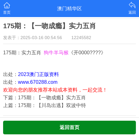
澳门精华区
首页
返回
175期：【一吻成瘾】实力五肖
发表于：2025-03-16 00:54:56
12245582
175期：实力五肖
狗牛羊马猴
《开0000????》
出处：
2023澳门正版资料
出处：
www.670288.com
欢迎向您的朋友推荐本站或本资料，一起交流！
下篇：175期：【一吻成瘾】实力五肖
上篇：175期：【川岛出逃】双波中特
返回首页