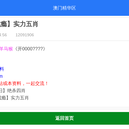
澳门精华区
成瘾】实力五肖
:56
12091906
羊马猴
《开0000????》
资料
m
站或本资料，一起交流！
依旧】绝杀四肖
成瘾】实力五肖
返回首页