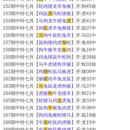
152期中特七肖【
蛇鸡猪龙羊兔猴
】开:狗45错
153期中特七肖【
鸡鼠
虎
马蛇猪猴
】开:虎41中
154期中特七肖【
马狗龙牛猪兔
虎
】开:虎41中
155期中特七肖【
狗
鼠
虎羊兔猴猪
】开:鼠07中
156期中特七肖【
马
狗牛鼠蛇兔羊
】开:马01中
157期中特七肖【
鼠狗猪鸡虎
兔
蛇
】开:兔40中
158期中特七肖【
狗牛猴羊龙
兔
鸡
】开:兔16中
159期中特七肖【
鸡兔猪鼠牛蛇狗
】开:龙39错
160期中特七肖【
马牛虎猪狗羊猴
】开:蛇02错
161期中特七肖【
狗
猪
蛇鼠马猴虎
】开:猪08中
162期中特七肖【
猴
猪
鸡羊兔龙鼠
】开:猪32中
163期中特七肖【
马
兔鼠龙虎狗猴
】开:马37中
164期中特七肖【
虎猴
狗
牛龙猪羊
】开:狗21中
165期中特七肖【
蛇猪马鸡
龙
虎兔
】开:龙03中
166期中特七肖【
鼠狗
牛
猴兔鸡虎
】开:牛06中
167期中特七肖【
狗鸡兔猴蛇猪马
】开:鼠19错
168期中特七肖【
牛
龙
蛇鼠鸡虎猴
】开:龙15中
169期中特七肖【
牛
羊
狗鼠猴鸡虎
】开:羊24中