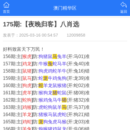
澳门精华区
首页
返回
175期:【夜晚归客】八肖选
发表于：2025-03-16 00:54:57
12009858
好料致富天下万民！
156期:主[
猴虎
]
防:
狗
猪
鼠
马
兔羊
(开:马01)准
157期:主[
鸡龙
]
防:
牛猴
兔
蛇马羊
(开:兔40)准
158期:主[
鼠猪
]
防:
狗虎鸡蛇羊牛
(开:兔16)错
159期:主[
鼠马
]
防:
蛇
龙
牛鸡兔狗
(开:龙39)准
160期:主[
狗虎
]
防:
蛇
羊龙鼠猴猪
(开:蛇02)准
161期:主[
虎羊
]
防:
猴狗龙
猪
蛇鼠
(开:猪08)准
162期:主[
蛇狗
]
防:
猴鸡兔马牛
猪
(开:猪32)准
163期:主[
鸡猴
]
防:
虎蛇狗鼠羊
马
(开:马37)准
164期:主[
羊龙
]
防:
猪猴马鼠虎蛇
(开:狗21)错
165期:主[
鸡蛇
]
防:
龙
狗兔虎马猴
(开:龙03)准
166期:主[
羊兔
]
防:
狗猴猪鸡鼠龙
(开:牛06)错