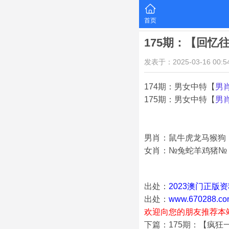
首页
175期：【回忆
发表于：2025-03-16 00:54
174期：男女中特【
男
175期：男女中特【
男
男肖：鼠牛虎龙马猴狗
女肖：№兔蛇羊鸡猪№
出处：
2023澳门正版
出处：
www.670288.co
欢迎向您的朋友推荐本
下篇：175期：【疯狂