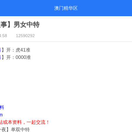
澳门精华区
往事】男女中特
:58
12590292
肖
】开：虎41准
肖
】开：0000准
资料
m
站或本资料，一起交流！
一夜】单双中特