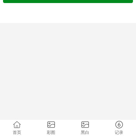
首页
彩图
黑白
记录