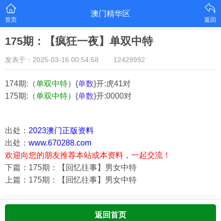
澳门精华区
首页
返回
175期：【疯狂一夜】单双中特
发表于：2025-03-16 00:54:58
12429992
174期:（
单双中特
）{
单数
}开:虎41对
175期:（
单双中特
）{
单数
}开:0000对
出处：
2023澳门正版资料
出处：
www.670288.com
欢迎向您的朋友推荐本站或本资料，一起交流！
下篇：175期：【回忆往事】男女中特
上篇：175期：【回忆往事】男女中特
返回首页