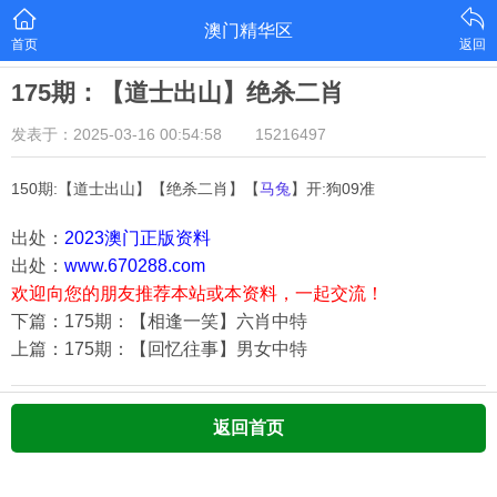
澳门精华区
首页
返回
175期：【道士出山】绝杀二肖
发表于：2025-03-16 00:54:58
15216497
150期:【道士出山】【绝杀二肖】【
马兔
】开:狗09准
出处：
2023澳门正版资料
出处：
www.670288.com
欢迎向您的朋友推荐本站或本资料，一起交流！
下篇：175期：【相逢一笑】六肖中特
上篇：175期：【回忆往事】男女中特
返回首页