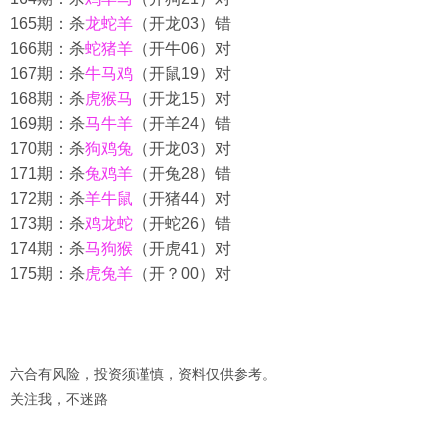
165期：杀
龙蛇羊
（开龙03）错
166期：杀
蛇猪羊
（开牛06）对
167期：杀
牛马鸡
（开鼠19）对
168期：杀
虎猴马
（开龙15）对
169期：杀
马牛羊
（开羊24）错
170期：杀
狗鸡兔
（开龙03）对
171期：杀
兔鸡羊
（开兔28）错
172期：杀
羊牛鼠
（开猪44）对
173期：杀
鸡龙蛇
（开蛇26）错
174期：杀
马狗猴
（开虎41）对
175期：杀
虎兔羊
（开？00）对
六合有风险，投资须谨慎，资料仅供参考。
关注我，不迷路