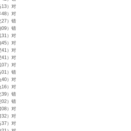
13）对
48）对
27）错
09）错
31）对
45）对
41）对
41）对
07）对
01）错
40）对
16）对
39）错
02）错
08）对
32）对
37）对
21）对