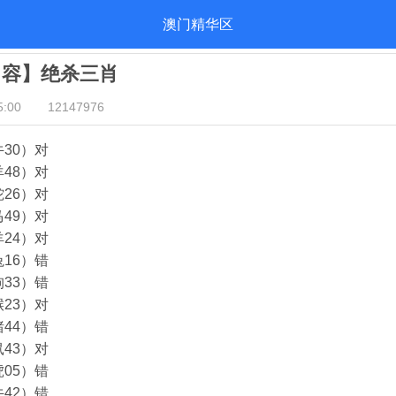
澳门精华区
自容】绝杀三肖
:00
12147976
30）对
48）对
26）对
49）对
24）对
16）错
33）错
23）对
44）错
43）对
05）错
42）错