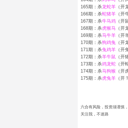
165期：杀
龙蛇羊
（开龙
166期：杀
蛇猪羊
（开牛
167期：杀
牛马鸡
（开鼠
168期：杀
虎猴马
（开龙
169期：杀
马牛羊
（开羊
170期：杀
狗鸡兔
（开龙
171期：杀
兔鸡羊
（开兔
172期：杀
羊牛鼠
（开猪
173期：杀
鸡龙蛇
（开蛇
174期：杀
马狗猴
（开虎
175期：杀
虎兔羊
（开？
六合有风险，投资须谨慎
关注我，不迷路