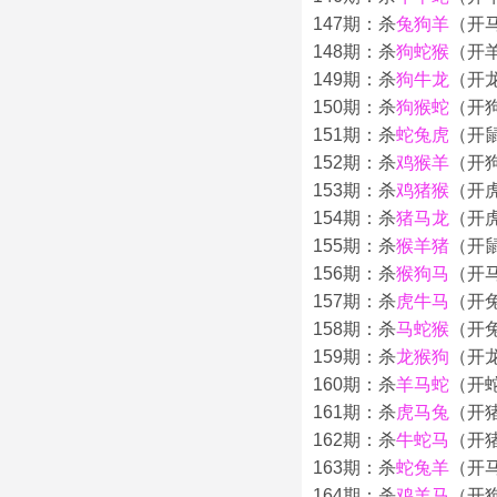
147期：杀
兔狗羊
（开马
148期：杀
狗蛇猴
（开羊
149期：杀
狗牛龙
（开龙
150期：杀
狗猴蛇
（开狗
151期：杀
蛇兔虎
（开鼠
152期：杀
鸡猴羊
（开狗
153期：杀
鸡猪猴
（开虎
154期：杀
猪马龙
（开虎
155期：杀
猴羊猪
（开鼠
156期：杀
猴狗马
（开马
157期：杀
虎牛马
（开兔
158期：杀
马蛇猴
（开兔
159期：杀
龙猴狗
（开龙
160期：杀
羊马蛇
（开蛇
161期：杀
虎马兔
（开猪
162期：杀
牛蛇马
（开猪
163期：杀
蛇兔羊
（开马
164期：杀
鸡羊马
（开狗