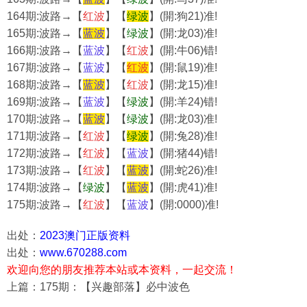
164期:波路→【
红
波
】【
绿
波
】(開:狗21)准!
165期:波路→【
蓝
波
】【
绿
波
】(開:龙03)准!
166期:波路→【
蓝
波
】【
红
波
】(開:牛06)错!
167期:波路→【
蓝
波
】【
红
波
】(開:鼠19)准!
168期:波路→【
蓝
波
】【
红
波
】(開:龙15)准!
169期:波路→【
蓝
波
】【
绿
波
】(開:羊24)错!
170期:波路→【
蓝
波
】【
绿
波
】(開:龙03)准!
171期:波路→【
红
波
】【
绿
波
】(開:兔28)准!
172期:波路→【
红
波
】【
蓝
波
】(開:猪44)错!
173期:波路→【
红
波
】【
蓝
波
】(開:蛇26)准!
174期:波路→【
绿
波
】【
蓝
波
】(開:虎41)准!
175期:波路→【
红
波
】【
蓝
波
】(開:0000)准!
出处：
2023澳门正版资料
出处：
www.670288.com
欢迎向您的朋友推荐本站或本资料，一起交流！
上篇：175期：【兴趣部落】必中波色