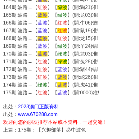
164期:波路→【
红
波
】【
绿
波
】(開:狗21)准!
165期:波路→【
蓝
波
】【
绿
波
】(開:龙03)准!
166期:波路→【
蓝
波
】【
红
波
】(開:牛06)错!
167期:波路→【
蓝
波
】【
红
波
】(開:鼠19)准!
168期:波路→【
蓝
波
】【
红
波
】(開:龙15)准!
169期:波路→【
蓝
波
】【
绿
波
】(開:羊24)错!
170期:波路→【
蓝
波
】【
绿
波
】(開:龙03)准!
171期:波路→【
红
波
】【
绿
波
】(開:兔28)准!
172期:波路→【
红
波
】【
蓝
波
】(開:猪44)错!
173期:波路→【
红
波
】【
蓝
波
】(開:蛇26)准!
174期:波路→【
绿
波
】【
蓝
波
】(開:虎41)准!
175期:波路→【
红
波
】【
蓝
波
】(開:0000)准!
出处：
2023澳门正版资料
出处：
www.670288.com
欢迎向您的朋友推荐本站或本资料，一起交流！
上篇：175期：【兴趣部落】必中波色