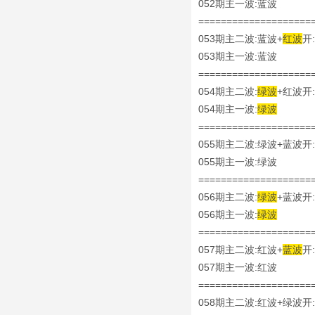
052期主一波:蓝波
====================
053期主二波:蓝波+
红波
开
053期主一波:蓝波
====================
054期主二波:
绿波
+红波开
054期主一波:
绿波
====================
055期主二波:绿波+蓝波开:
055期主一波:绿波
====================
056期主二波:
绿波
+蓝波开
056期主一波:
绿波
====================
057期主二波:红波+
蓝波
开
057期主一波:
红
波
====================
058期主二波:红波+绿波开: