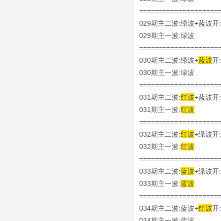
====================
029期主二波:绿波+蓝波开:
029期主一波:绿波
====================
030期主二波:绿波+
蓝波
开
030
期主一波:绿波
====================
031期主二波:
红波
+蓝波开
031期主一波:
红波
====================
032期主二波:
红波
+绿波开
032期主一波:
红波
====================
033期主二波:
蓝波
+绿波开
033期主一波:
蓝
波
====================
034期主二波:蓝波+
红波
开
034期主一波:蓝波