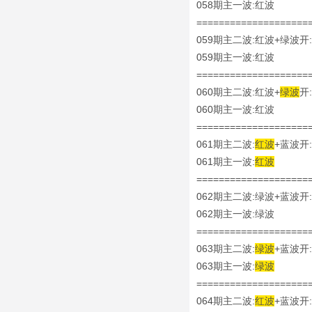
058期主一波:红波
====================
059期主二波:红波+绿波开:
059期主一波:红波
====================
060期主二波:红波+
绿波
开
060期主一波:红波
====================
061期主二波:
红波
+蓝波开
061期主一波:
红波
====================
062期主二波:绿波+蓝波开:
062期主一波:绿波
====================
063期主二波:
绿波
+蓝波开
063期主一波:
绿波
====================
064期主二波:
红波
+蓝波开