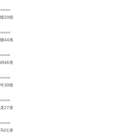
=====
猪20错
=====
:猪44准
=====
:鸡46准
=====
牛30错
=====
:龙27准
=====
:马01准