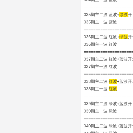
====================
035期主二波:蓝波+
绿波
开
035期主一波:蓝波
====================
036期主二波:红波+
绿波
开
036期主一波:红波
====================
037期主二波:红波+蓝波开:
037期主一波:红波
====================
038期主二波:
红波
+蓝波开
038期主一波:
红波
====================
039期主二波:绿波+蓝波开:
039期主一波:绿波
====================
040期主二波:绿波+蓝波开: