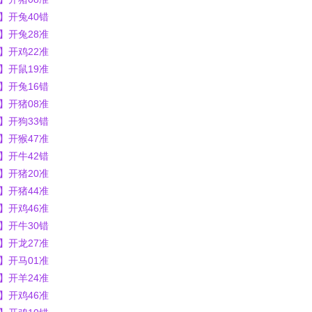
】开兔40错
】开兔28准
】开鸡22准
】开鼠19准
】开兔16错
】开猪08准
】开狗33错
】开猴47准
】开牛42错
】开猪20准
】开猪44准
】开鸡46准
】开牛30错
】开龙27准
】开马01准
】开羊24准
】开鸡46准