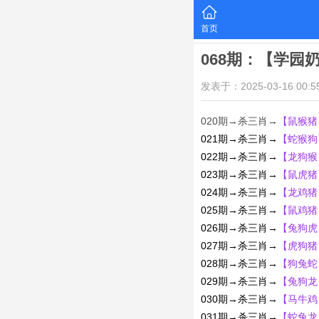
首页
068期：【学园
发表于：2025-03-16 00:55
020期→杀三肖→
【鼠猴猪
021期→杀三肖→
【蛇猴狗
022期→杀三肖→
【龙狗猴
023期→杀三肖→
【鼠虎猪
024期→杀三肖→
【龙鸡猪
025期→杀三肖→
【鼠鸡猪
026期→杀三肖→
【兔狗虎
027期→杀三肖→
【虎狗猪
028期→杀三肖→
【狗兔蛇
029期→杀三肖→
【兔狗龙
030期→杀三肖→
【马牛鸡
031期→杀三肖→
【蛇兔龙