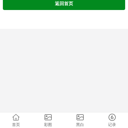
返回首页
首页
彩图
黑白
记录