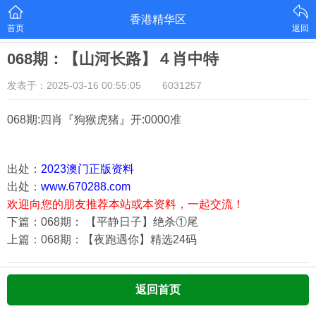
香港精华区
首页
返回
068期：【山河长路】４肖中特
发表于：2025-03-16 00:55:05
6031257
068期:四肖『狗猴虎猪
』开:0000准
出处：
2023澳门正版资料
出处：
www.670288.com
欢迎向您的朋友推荐本站或本资料，一起交流！
下篇：068期： 【平静日子】绝杀①尾
上篇：068期：【夜跑遇你】精选24码
返回首页