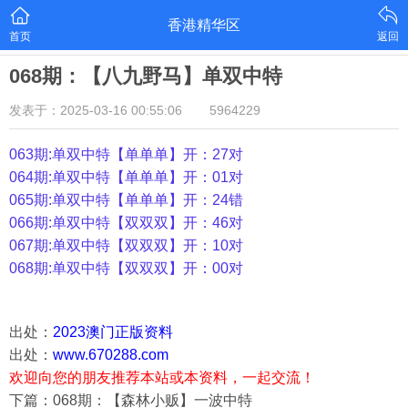
香港精华区
首页
返回
068期：【八九野马】单双中特
发表于：2025-03-16 00:55:06
5964229
063期:单双中特【单单单
】开：27对
064期:单双中特【单单单
】开：01对
065期:单双中特【单单单
】开：24错
066期:单双中特【双双双
】开：46对
067期:单双中特【双双双
】开：10对
068期:单双中特【双双双
】开：00对
出处：
2023澳门正版资料
出处：
www.670288.com
欢迎向您的朋友推荐本站或本资料，一起交流！
下篇：068期：【森林小贩】一波中特