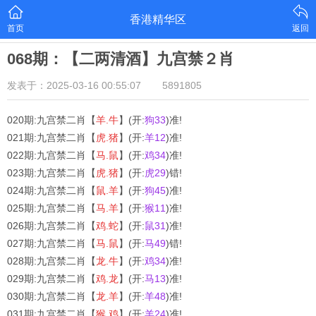
香港精华区
首页
返回
068期：【二两清酒】九宫禁２肖
发表于：2025-03-16 00:55:07
5891805
020期:九宫禁二肖【
羊.牛
】(开:
狗33
)准!
021期:九宫禁二肖【
虎.猪
】(开:
羊12
)准!
022期:九宫禁二肖【
马.鼠
】(开:
鸡34
)准!
023期:九宫禁二肖【
虎.猪
】(开:
虎29
)错!
024期:九宫禁二肖【
鼠.羊
】(开:
狗45
)准!
025期:九宫禁二肖【
马.羊
】(开:
猴11
)准!
026期:九宫禁二肖【
鸡.蛇
】(开:
鼠31
)准!
027期:九宫禁二肖【
马.鼠
】(开:
马49
)错!
028期:九宫禁二肖【
龙.牛
】(开:
鸡34
)准!
029期:九宫禁二肖【
鸡.龙
】(开:
马13
)准!
030期:九宫禁二肖【
龙.羊
】(开:
羊48
)准!
031期:九宫禁二肖【
猴.鸡
】(开:
羊24
)准!