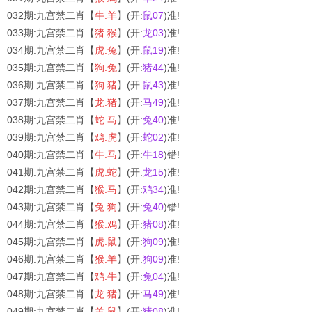
032期:九宫禁二肖【
牛.羊
】(开:
鼠07
)准!
033期:九宫禁二肖【
猪.猴
】(开:
龙03
)准!
034期:九宫禁二肖【
虎.兔
】(开:
鼠19
)准!
035期:九宫禁二肖【
狗.兔
】(开:
猪44
)准!
036期:九宫禁二肖【
狗.猪
】(开:
鼠43
)准!
037期:九宫禁二肖【
龙.猪
】(开:
马49
)准!
038期:九宫禁二肖【
蛇.马
】(开:
兔40
)准!
039期:九宫禁二肖【
鸡.虎
】(开:
蛇02
)准!
040期:九宫禁二肖【
牛.马
】(开:
牛18
)错!
041期:九宫禁二肖【
虎.蛇
】(开:
龙15
)准!
042期:九宫禁二肖【
猴.马
】(开:
鸡34
)准!
043期:九宫禁二肖【
兔.狗
】(开:
兔40
)错!
044期:九宫禁二肖【
猴.鸡
】(开:
猪08
)准!
045期:九宫禁二肖【
虎.鼠
】(开:
狗09
)准!
046期:九宫禁二肖【
猴.羊
】(开:
狗09
)准!
047期:九宫禁二肖【
鸡.牛
】(开:
兔04
)准!
048期:九宫禁二肖【
龙.猪
】(开:
马49
)准!
049期:九宫禁二肖【
羊.鼠
】(开:
猪08
)准!