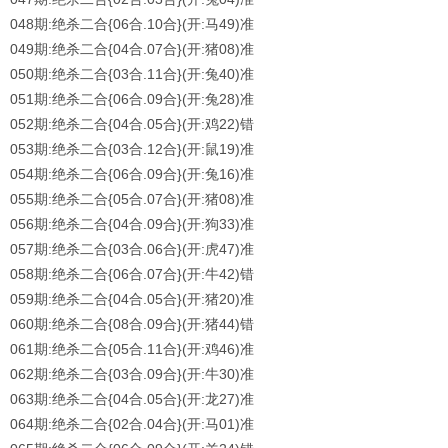
048期:绝杀二合{06合.10合}(开:马49)准
049期:绝杀二合{04合.07合}(开:猪08)准
050期:绝杀二合{03合.11合}(开:兔40)准
051期:绝杀二合{06合.09合}(开:兔28)准
052期:绝杀二合{04合.05合}(开:鸡22)错
053期:绝杀二合{03合.12合}(开:鼠19)准
054期:绝杀二合{06合.09合}(开:兔16)准
055期:绝杀二合{05合.07合}(开:猪08)准
056期:绝杀二合{04合.09合}(开:狗33)准
057期:绝杀二合{03合.06合}(开:虎47)准
058期:绝杀二合{06合.07合}(开:牛42)错
059期:绝杀二合{04合.05合}(开:猪20)准
060期:绝杀二合{08合.09合}(开:猪44)错
061期:绝杀二合{05合.11合}(开:鸡46)准
062期:绝杀二合{03合.09合}(开:牛30)准
063期:绝杀二合{04合.05合}(开:龙27)准
064期:绝杀二合{02合.04合}(开:马01)准