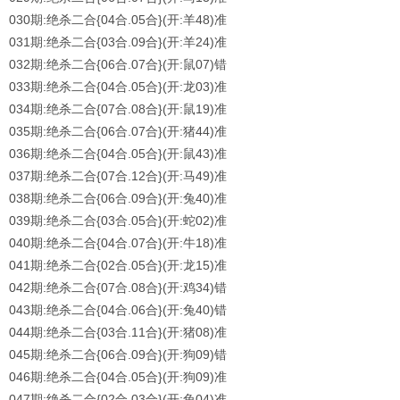
030期:绝杀二合{04合.05合}(开:羊48)准
031期:绝杀二合{03合.09合}(开:羊24)准
032期:绝杀二合{06合.07合}(开:鼠07)错
033期:绝杀二合{04合.05合}(开:龙03)准
034期:绝杀二合{07合.08合}(开:鼠19)准
035期:绝杀二合{06合.07合}(开:猪44)准
036期:绝杀二合{04合.05合}(开:鼠43)准
037期:绝杀二合{07合.12合}(开:马49)准
038期:绝杀二合{06合.09合}(开:兔40)准
039期:绝杀二合{03合.05合}(开:蛇02)准
040期:绝杀二合{04合.07合}(开:牛18)准
041期:绝杀二合{02合.05合}(开:龙15)准
042期:绝杀二合{07合.08合}(开:鸡34)错
043期:绝杀二合{04合.06合}(开:兔40)错
044期:绝杀二合{03合.11合}(开:猪08)准
045期:绝杀二合{06合.09合}(开:狗09)错
046期:绝杀二合{04合.05合}(开:狗09)准
047期:绝杀二合{02合.03合}(开:兔04)准