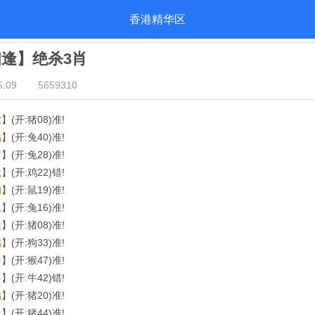
香港精华区
相逢】绝杀3肖
:09
5659310
蛇
】(开:猪08)准!
鸡
】(开:兔40)准!
猪
】(开:兔28)准!
龙
】(开:鸡22)错!
狗
】(开:鼠19)准!
兔
】(开:兔16)准!
猴
】(开:猪08)准!
鸡
】(开:狗33)准!
牛
】(开:猴47)准!
牛
】(开:牛42)错!
鸡
】(开:猪20)准!
兔
】(开:猪44)准!