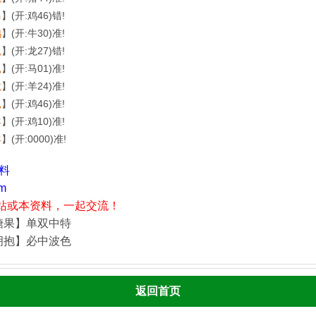
马
】(开:鸡46)错!
鸡
】(开:牛30)准!
兔
】(开:龙27)错!
鼠
】(开:马01)准!
龙
】(开:羊24)准!
鼠
】(开:鸡46)准!
羊
】(开:鸡10)准!
羊
】(开:0000)准!
资料
m
站或本资料，一起交流！
糖果】单双中特
拥抱】必中波色
返回首页