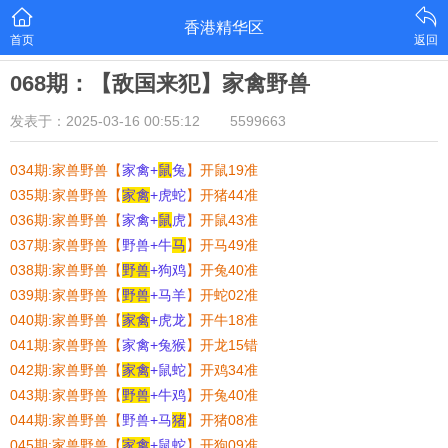
香港精华区
首页
返回
068期：【敌国来犯】家禽野兽
发表于：2025-03-16 00:55:12
5599663
034期:家兽野兽【
家禽+
鼠
兔
】开鼠19准
035期:家兽野兽【
家禽
+虎蛇
】开猪44准
036期:家兽野兽【
家禽+
鼠
虎
】开鼠43准
037期:家兽野兽【
野兽+牛
马
】开马49准
038期:家兽野兽【
野兽
+狗鸡
】开兔40准
039期:家兽野兽【
野兽
+马羊
】开蛇02准
040期:家兽野兽【
家禽
+虎龙
】开牛18准
041期:家兽野兽【
家禽+兔猴
】开龙15错
042期:家兽野兽【
家禽
+鼠蛇
】开鸡34准
043期:家兽野兽【
野兽
+牛鸡
】开兔40准
044期:家兽野兽【
野兽+马
猪
】开猪08准
045期:家兽野兽【
家禽
+鼠蛇
】开狗09准