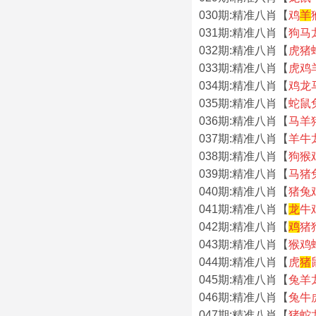
030期:精准八肖【
鸡
羊
031期:精准八肖【
狗马
032期:精准八肖【
虎猪
033期:精准八肖【
虎鸡
034期:精准八肖【
鸡龙
035期:精准八肖【
蛇鼠
036期:精准八肖【
马羊
037期:精准八肖【
羊牛
038期:精准八肖【
狗猴
039期:精准八肖【
马猪
040期:精准八肖【
猪兔
041期:精准八肖【
龙
牛
042期:精准八肖【
鸡
猪
043期:精准八肖【
猴鸡
044期:精准八肖【
虎
猪
045期:精准八肖【
兔羊
046期:精准八肖【
兔牛
047期:精准八肖【
猪蛇