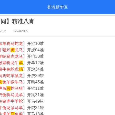
香港精华区
不同】精准八肖
:12
5546965
鼠羊狗马蛇龙
】开猴10准
牛猪鸡
虎
龙马
】开虎04准
羊蛇猪虎龙马
】开狗33准
猴鼠狗龙牛
羊
】开羊12准
猪牛兔蛇虎
鸡
】开鸡34准
马鸡蛇羊鼠龙
】开虎29错
狗
兔羊猴牛马
】开狗45准
虎兔
猴
蛇马猪
】开猴11准
鸡兔狗马龙羊
】开鼠31准
鸡猪虎牛羊蛇
】开马49错
牛兔龙鼠马羊
】开鸡34错
牛虎羊
马
兔猴
】开马13准