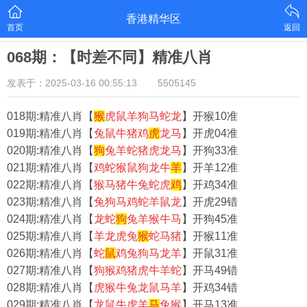
香港精华区
首页
返回
068期：【时差不同】精准八肖
发表于：2025-03-16 00:55:13
5505145
018期:精准八肖【
猴
虎鼠羊狗马蛇龙
】开猴10准
019期:精准八肖【
兔鼠牛猪鸡
虎
龙马
】开虎04准
020期:精准八肖【
狗
兔羊蛇猪虎龙马
】开狗33准
021期:精准八肖【
鸡蛇猴鼠狗龙牛
羊
】开羊12准
022期:精准八肖【
猴马猪牛兔蛇虎
鸡
】开鸡34准
023期:精准八肖【
兔狗马鸡蛇羊鼠龙
】开虎29错
024期:精准八肖【
龙蛇
狗
兔羊猴牛马
】开狗45准
025期:精准八肖【
羊龙虎兔
猴
蛇马猪
】开猴11准
026期:精准八肖【
蛇
鼠
鸡兔狗马龙羊
】开鼠31准
027期:精准八肖【
狗猴鸡猪虎牛羊蛇
】开马49错
028期:精准八肖【
虎猴牛兔龙鼠马羊
】开鸡34错
029期:精准八肖【
龙鼠牛虎羊
马
兔猴
】开马13准