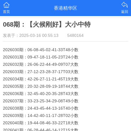
香港精华区
首页
返回
068期：【火候刚好】大小中特
发表于：2025-03-16 00:55:13
5480164
2026030期：06-08-45-02-41-33T48小数
2026031期：09-47-18-11-05-23T24小数
2026032期：26-06-22-44-49-09T07大数
2026033期：27-12-23-28-37-17T03大数
2026034期：42-26-27-11-21-45T19大数
2026035期：20-32-28-09-19-18T44大数
2026036期：32-45-40-20-35-28T43大数
2026037期：33-23-25-34-29-08T49小数
2026038期：24-43-45-44-13-16T40小数
2026039期：14-42-40-11-17-28T02小数
2026040期：19-44-08-46-33-22T18大数
2026041期：06-28-44-46-14-12T15大数