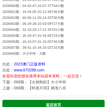
2026060期：04-43-47-15-07-37T44小数
2026061期：19-34-05-20-12-36T46大数
2026062期：40-08-11-26-14-33T30大数
2026063期：06-29-28-10-03-09T27大数
2026064期：32-10-29-17-12-35T01小数
2026065期：26-20-47-31-34-06T24小数
2026066期：16-10-07-41-15-05T46大数
2026067期：39-41-15-34-25-02T10大数
2026068期：大小中特：大数
出处：
2023澳门正版资料
出处：
www.670288.com
欢迎向您的朋友推荐本站或本资料，一起交流！
下篇：068期：【火候刚好】大小中特
上篇：068期：【时差不同】精准八肖
返回首页