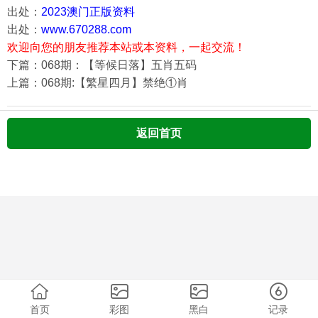
出处：
2023澳门正版资料
出处：
www.670288.com
欢迎向您的朋友推荐本站或本资料，一起交流！
下篇：068期：【等候日落】五肖五码
上篇：068期:【繁星四月】禁绝①肖
返回首页
首页
彩图
黑白
记录