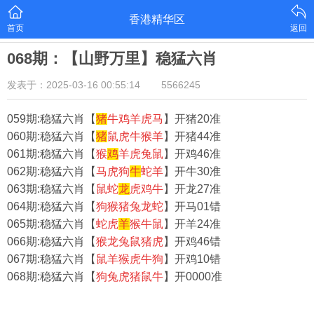
香港精华区
首页
返回
068期：【山野万里】稳猛六肖
发表于：2025-03-16 00:55:14
5566245
059期:稳猛六肖【
猪
牛鸡羊虎马
】开猪20准
060期:稳猛六肖【
猪
鼠虎牛猴羊
】开猪44准
061期:稳猛六肖【
猴
鸡
羊虎兔鼠
】开鸡46准
062期:稳猛六肖【
马虎狗
牛
蛇羊
】开牛30准
063期:稳猛六肖【
鼠蛇
龙
虎鸡牛
】开龙27准
064期:稳猛六肖【
狗猴猪兔龙蛇
】开马01错
065期:稳猛六肖【
蛇虎
羊
猴牛鼠
】开羊24准
066期:稳猛六肖【
猴龙兔鼠猪虎
】开鸡46错
067期:稳猛六肖【
鼠羊猴虎牛狗
】开鸡10错
068期:稳猛六肖【
狗兔虎猪鼠牛
】开0000准