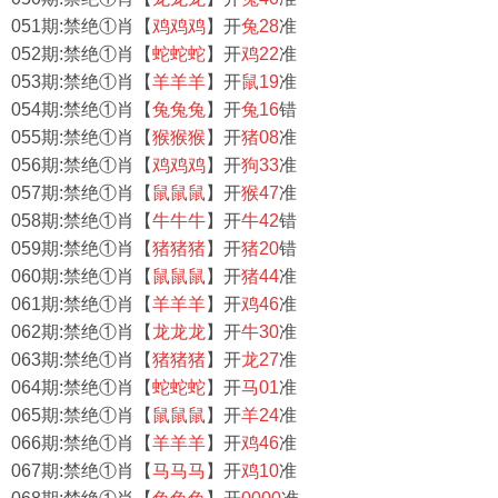
051期:禁绝①肖【
鸡鸡鸡
】开
兔28
准
052期:禁绝①肖【
蛇蛇蛇
】开
鸡22
准
053期:禁绝①肖【
羊羊羊
】开
鼠19
准
054期:禁绝①肖【
兔兔兔
】开
兔16
错
055期:禁绝①肖【
猴猴猴
】开
猪08
准
056期:禁绝①肖【
鸡鸡鸡
】开
狗33
准
057期:禁绝①肖【
鼠鼠鼠
】开
猴47
准
058期:禁绝①肖【
牛牛牛
】开
牛42
错
059期:禁绝①肖【
猪猪猪
】开
猪20
错
060期:禁绝①肖【
鼠鼠鼠
】开
猪44
准
061期:禁绝①肖【
羊羊羊
】开
鸡46
准
062期:禁绝①肖【
龙龙龙
】开
牛30
准
063期:禁绝①肖【
猪猪猪
】开
龙27
准
064期:禁绝①肖【
蛇蛇蛇
】开
马01
准
065期:禁绝①肖【
鼠鼠鼠
】开
羊24
准
066期:禁绝①肖【
羊羊羊
】开
鸡46
准
067期:禁绝①肖【
马马马
】开
鸡10
准