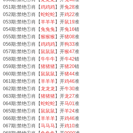
051期:禁绝①肖【
鸡鸡鸡
】开
兔28
准
052期:禁绝①肖【
蛇蛇蛇
】开
鸡22
准
053期:禁绝①肖【
羊羊羊
】开
鼠19
准
054期:禁绝①肖【
兔兔兔
】开
兔16
错
055期:禁绝①肖【
猴猴猴
】开
猪08
准
056期:禁绝①肖【
鸡鸡鸡
】开
狗33
准
057期:禁绝①肖【
鼠鼠鼠
】开
猴47
准
058期:禁绝①肖【
牛牛牛
】开
牛42
错
059期:禁绝①肖【
猪猪猪
】开
猪20
错
060期:禁绝①肖【
鼠鼠鼠
】开
猪44
准
061期:禁绝①肖【
羊羊羊
】开
鸡46
准
062期:禁绝①肖【
龙龙龙
】开
牛30
准
063期:禁绝①肖【
猪猪猪
】开
龙27
准
064期:禁绝①肖【
蛇蛇蛇
】开
马01
准
065期:禁绝①肖【
鼠鼠鼠
】开
羊24
准
066期:禁绝①肖【
羊羊羊
】开
鸡46
准
067期:禁绝①肖【
马马马
】开
鸡10
准