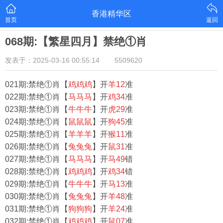
香港精华区
首页
返回
068期:【繁星四月】禁绝①肖
发表于：2025-03-16 00:55:14
5509620
021期:禁绝①肖【
鸡鸡鸡
】开
羊12
准
022期:禁绝①肖【
马马马
】开
鸡34
准
023期:禁绝①肖【
牛牛牛
】开
虎29
准
024期:禁绝①肖【
鼠鼠鼠
】开
狗45
准
025期:禁绝①肖【
羊羊羊
】开
猴11
准
026期:禁绝①肖【
兔兔兔
】开
鼠31
准
027期:禁绝①肖【
马马马
】开
马49
错
028期:禁绝①肖【
鸡鸡鸡
】开
鸡34
错
029期:禁绝①肖【
牛牛牛
】开
马13
准
030期:禁绝①肖【
兔兔兔
】开
羊48
准
031期:禁绝①肖【
狗狗狗
】开
羊24
准
032期:禁绝①肖【
鸡鸡鸡
】开
鼠07
准