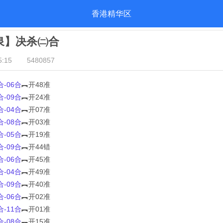
香港精华区
九泉】决杀㈡合
:15
5480857
合-06合
︻开48准
合-09合
︻开24准
合-04合
︻开07准
合-08合
︻开03准
合-05合
︻开19准
合-09合
︻开44错
合-06合
︻开45准
合-04合
︻开49准
合-09合
︻开40准
合-06合
︻开02准
合-11合
︻开01准
合-08合
︻开15准