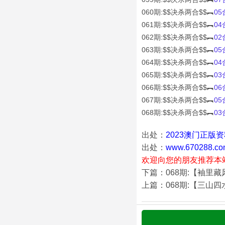
060期:$$决杀两合$$︻
05
061期:$$决杀两合$$︻
04
062期:$$决杀两合$$︻
02
063期:$$决杀两合$$︻
05
064期:$$决杀两合$$︻
04
065期:$$决杀两合$$︻
03
066期:$$决杀两合$$︻
06
067期:$$决杀两合$$︻
05
068期:$$决杀两合$$︻
03
出处：
2023澳门正版
出处：
www.670288.co
欢迎向您的朋友推荐本
下篇：068期:【袖里
上篇：068期:【三山