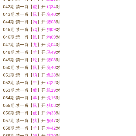
042期:禁一肖
【
虎
】开:
鸡34
对
043期:禁一肖
【
鼠
】开:
兔40
对
044期:禁一肖
【
狗
】开:
猪08
对
045期:禁一肖
【
鸡
】开:
狗09
对
046期:禁一肖
【
鼠
】开:
狗09
对
047期:禁一肖
【
龙
】开:
兔04
对
048期:禁一肖
【
羊
】开:
马49
对
049期:禁一肖
【
蛇
】开:
猪08
对
050期:禁一肖
【
鼠
】开:
兔40
对
051期:禁一肖
【
鸡
】开:
兔28
对
052期:禁一肖
【
牛
】开:
鸡22
对
053期:禁一肖
【
猴
】开:
鼠19
对
054期:禁一肖
【
羊
】开:
兔16
对
055期:禁一肖
【
鼠
】开:
猪08
对
056期:禁一肖
【
虎
】开:
狗33
对
057期:禁一肖
【
猪
】开:
猴47
对
058期:禁一肖
【
羊
】开:
牛42
对
059期:禁一肖
【
狗
】开:
猪20
对