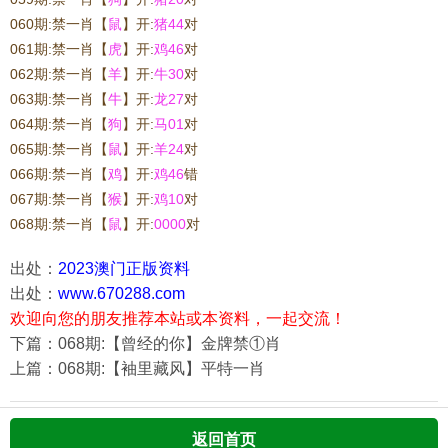
060期:禁一肖
【
鼠
】开:
猪44
对
061期:禁一肖
【
虎
】开:
鸡46
对
062期:禁一肖
【
羊
】开:
牛30
对
063期:禁一肖
【
牛
】开:
龙27
对
064期:禁一肖
【
狗
】开:
马01
对
065期:禁一肖
【
鼠
】开:
羊24
对
066期:禁一肖
【
鸡
】开:
鸡46
错
067期:禁一肖
【
猴
】开:
鸡10
对
068期:禁一肖
【
鼠
】开:
0000
对
出处：
2023澳门正版资料
出处：
www.670288.com
欢迎向您的朋友推荐本站或本资料，一起交流！
下篇：068期:【曾经的你】金牌禁①肖
上篇：068期:【袖里藏风】平特一肖
返回首页