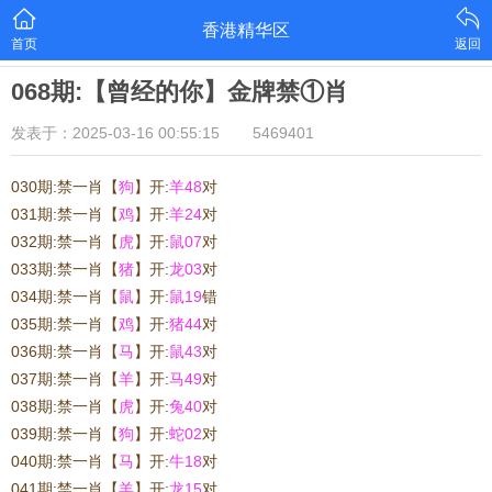
香港精华区
首页
返回
068期:【曾经的你】金牌禁①肖
发表于：2025-03-16 00:55:15
5469401
030期:禁一肖【
狗
】开:
羊48
对
031期:禁一肖【
鸡
】开:
羊24
对
032期:禁一肖【
虎
】开:
鼠07
对
033期:禁一肖【
猪
】开:
龙03
对
034期:禁一肖【
鼠
】开:
鼠19
错
035期:禁一肖【
鸡
】开:
猪44
对
036期:禁一肖【
马
】开:
鼠43
对
037期:禁一肖【
羊
】开:
马49
对
038期:禁一肖【
虎
】开:
兔40
对
039期:禁一肖【
狗
】开:
蛇02
对
040期:禁一肖
【
马
】开:
牛18
对
041期:禁一肖
【
羊
】开:
龙15
对