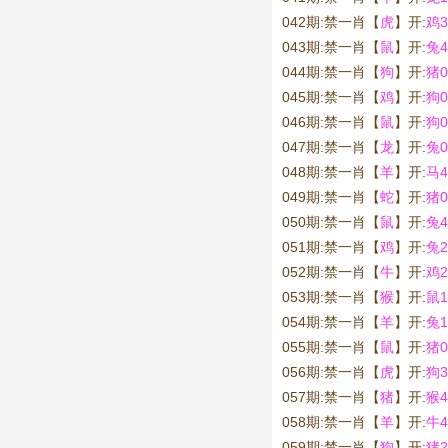
042期:禁一肖
【
虎
】开:
鸡3
043期:禁一肖
【
鼠
】开:
兔4
044期:禁一肖
【
狗
】开:
猪0
045期:禁一肖
【
鸡
】开:
狗0
046期:禁一肖
【
鼠
】开:
狗0
047期:禁一肖
【
龙
】开:
兔0
048期:禁一肖
【
羊
】开:
马4
049期:禁一肖
【
蛇
】开:
猪0
050期:禁一肖
【
鼠
】开:
兔4
051期:禁一肖
【
鸡
】开:
兔2
052期:禁一肖
【
牛
】开:
鸡2
053期:禁一肖
【
猴
】开:
鼠1
054期:禁一肖
【
羊
】开:
兔1
055期:禁一肖
【
鼠
】开:
猪0
056期:禁一肖
【
虎
】开:
狗3
057期:禁一肖
【
猪
】开:
猴4
058期:禁一肖
【
羊
】开:
牛4
059期:禁一肖
【
狗
】开:
猪2