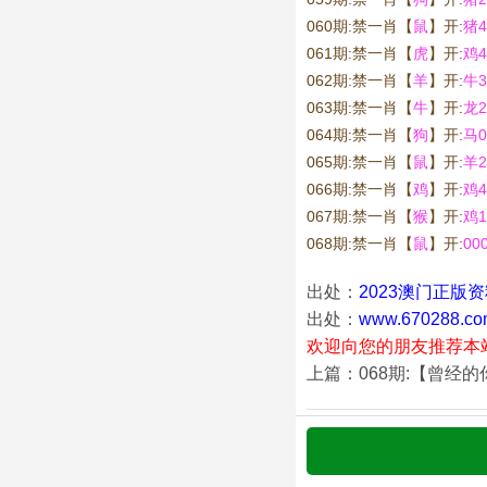
060期:禁一肖
【
鼠
】开:
猪4
061期:禁一肖
【
虎
】开:
鸡4
062期:禁一肖
【
羊
】开:
牛3
063期:禁一肖
【
牛
】开:
龙2
064期:禁一肖
【
狗
】开:
马0
065期:禁一肖
【
鼠
】开:
羊2
066期:禁一肖
【
鸡
】开:
鸡4
067期:禁一肖
【
猴
】开:
鸡1
068期:禁一肖
【
鼠
】开:
00
出处：
2023澳门正版
出处：
www.670288.co
欢迎向您的朋友推荐本
上篇：068期:【曾经