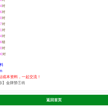
4
对
6
对
0
对
7
对
1
对
4
对
6
错
0
对
00
对
资料
m
站或本资料，一起交流！
的你】金牌禁①肖
返回首页