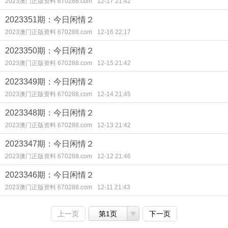
2023澳门正版资料 670288.com
12-17 21:42
2023351期：今日闲情２
2023澳门正版资料 670288.com
12-16 22:17
2023350期：今日闲情２
2023澳门正版资料 670288.com
12-15 21:42
2023349期：今日闲情２
2023澳门正版资料 670288.com
12-14 21:45
2023348期：今日闲情２
2023澳门正版资料 670288.com
12-13 21:42
2023347期：今日闲情２
2023澳门正版资料 670288.com
12-12 21:46
2023346期：今日闲情２
2023澳门正版资料 670288.com
12-11 21:43
上一页
第1页
下一页