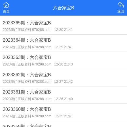
六合家宝B
首页
返回
2023365期：六合家宝B
2023澳门正版资料 670288.com
12-30 21:41
2023364期：六合家宝B
2023澳门正版资料 670288.com
12-29 21:41
2023363期：六合家宝B
2023澳门正版资料 670288.com
12-28 21:43
2023362期：六合家宝B
2023澳门正版资料 670288.com
12-27 21:42
2023361期：六合家宝B
2023澳门正版资料 670288.com
12-26 21:40
2023360期：六合家宝B
2023澳门正版资料 670288.com
12-25 21:41
2023359期：六合家宝B