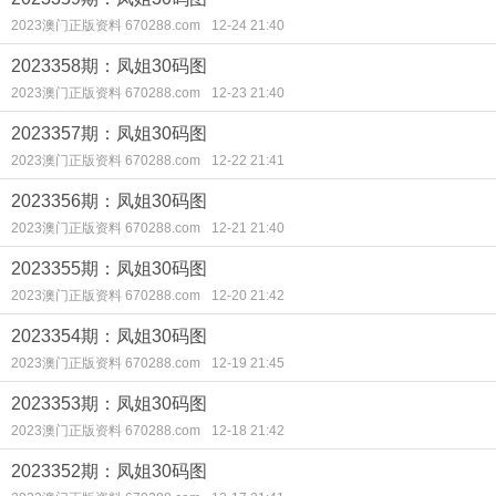
2023澳门正版资料 670288.com
12-24 21:40
2023358期：凤姐30码图
2023澳门正版资料 670288.com
12-23 21:40
2023357期：凤姐30码图
2023澳门正版资料 670288.com
12-22 21:41
2023356期：凤姐30码图
2023澳门正版资料 670288.com
12-21 21:40
2023355期：凤姐30码图
2023澳门正版资料 670288.com
12-20 21:42
2023354期：凤姐30码图
2023澳门正版资料 670288.com
12-19 21:45
2023353期：凤姐30码图
2023澳门正版资料 670288.com
12-18 21:42
2023352期：凤姐30码图