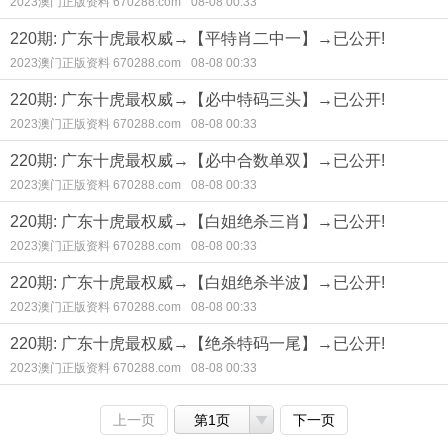
2023澳门正版资料 670288.com
08-08 00:33
220期: 广东十虎最权威→【平特肖二中一】→已公开!
2023澳门正版资料 670288.com
08-08 00:33
220期: 广东十虎最权威→【必中特码三头】→已公开!
2023澳门正版资料 670288.com
08-08 00:33
220期: 广东十虎最权威→【必中合数单双】→已公开!
2023澳门正版资料 670288.com
08-08 00:33
220期: 广东十虎最权威→【白姐绝杀三肖】→已公开!
2023澳门正版资料 670288.com
08-08 00:33
220期: 广东十虎最权威→【白姐绝杀半波】→已公开!
2023澳门正版资料 670288.com
08-08 00:33
220期: 广东十虎最权威→【绝杀特码一尾】→已公开!
2023澳门正版资料 670288.com
08-08 00:33
上一页
第1页
下一页