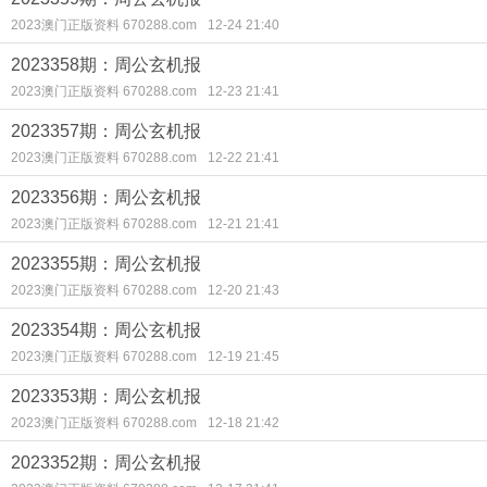
2023澳门正版资料 670288.com
12-24 21:40
2023358期：周公玄机报
2023澳门正版资料 670288.com
12-23 21:41
2023357期：周公玄机报
2023澳门正版资料 670288.com
12-22 21:41
2023356期：周公玄机报
2023澳门正版资料 670288.com
12-21 21:41
2023355期：周公玄机报
2023澳门正版资料 670288.com
12-20 21:43
2023354期：周公玄机报
2023澳门正版资料 670288.com
12-19 21:45
2023353期：周公玄机报
2023澳门正版资料 670288.com
12-18 21:42
2023352期：周公玄机报