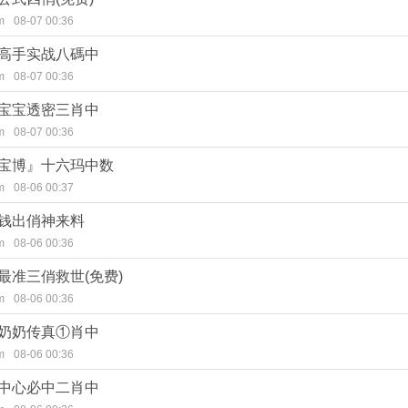
m
08-07 00:36
宾高手实战八碼中
m
08-07 00:36
线宝宝透密三肖中
m
08-07 00:36
『金宝博』十六玛中数
m
08-06 00:37
赚钱出俏神来料
m
08-06 00:36
牌最准三俏救世(免费)
m
08-06 00:36
果奶奶传真①肖中
m
08-06 00:36
报中心必中二肖中