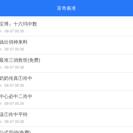
富奇秦准
『金宝博』十六玛中数
m
08-07 00:36
赚钱出俏神来料
m
08-07 00:36
牌最准三俏救世(免费)
m
08-07 00:36
果奶奶传真①肖中
m
08-07 00:36
报中心必中二肖中
m
08-07 00:36
伯温①肖中平特
m
08-07 00:36
家公式四俏(免费)