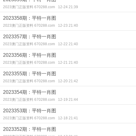
2023澳门正版资料 670288.com
12-24 21:39
2023358期：平特一肖图
2023澳门正版资料 670288.com
12-23 21:40
2023357期：平特一肖图
2023澳门正版资料 670288.com
12-22 21:40
2023356期：平特一肖图
2023澳门正版资料 670288.com
12-21 21:40
2023355期：平特一肖图
2023澳门正版资料 670288.com
12-20 21:42
2023354期：平特一肖图
2023澳门正版资料 670288.com
12-19 21:44
2023353期：平特一肖图
2023澳门正版资料 670288.com
12-18 21:41
2023352期：平特一肖图