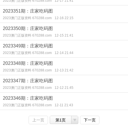
2023澳门正版资料 670288.com
12-17 21:41
2023351期：庄家吃码图
2023澳门正版资料 670288.com
12-16 22:15
2023350期：庄家吃码图
2023澳门正版资料 670288.com
12-15 21:41
2023349期：庄家吃码图
2023澳门正版资料 670288.com
12-14 21:44
2023348期：庄家吃码图
2023澳门正版资料 670288.com
12-13 21:42
2023347期：庄家吃码图
2023澳门正版资料 670288.com
12-12 21:45
2023346期：庄家吃码图
2023澳门正版资料 670288.com
12-11 21:43
上一页
第1页
下一页