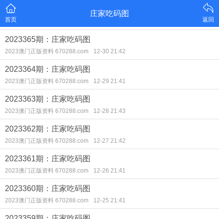
庄家吃码图
首页
返回
2023365期：庄家吃码图
2023澳门正版资料 670288.com
12-30 21:42
2023364期：庄家吃码图
2023澳门正版资料 670288.com
12-29 21:41
2023363期：庄家吃码图
2023澳门正版资料 670288.com
12-28 21:43
2023362期：庄家吃码图
2023澳门正版资料 670288.com
12-27 21:42
2023361期：庄家吃码图
2023澳门正版资料 670288.com
12-26 21:41
2023360期：庄家吃码图
2023澳门正版资料 670288.com
12-25 21:41
2023359期：庄家吃码图