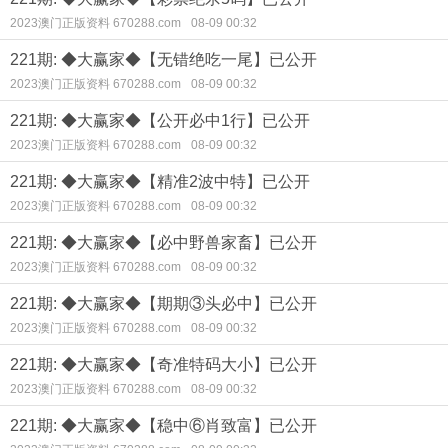
2023澳门正版资料 670288.com
08-09 00:32
221期: ◆大赢家◆【无错绝吃一尾】已公开
2023澳门正版资料 670288.com
08-09 00:32
221期: ◆大赢家◆【公开必中1行】已公开
2023澳门正版资料 670288.com
08-09 00:32
221期: ◆大赢家◆【精准2波中特】已公开
2023澳门正版资料 670288.com
08-09 00:32
221期: ◆大赢家◆【必中野兽家畜】已公开
2023澳门正版资料 670288.com
08-09 00:32
221期: ◆大赢家◆【期期③头必中】已公开
2023澳门正版资料 670288.com
08-09 00:32
221期: ◆大赢家◆【奇准特码大小】已公开
2023澳门正版资料 670288.com
08-09 00:32
221期: ◆大赢家◆【稳中⑥肖致富】已公开