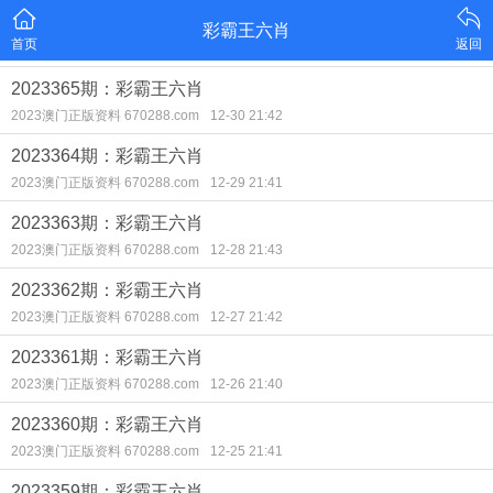
彩霸王六肖
首页
返回
2023365期：彩霸王六肖
2023澳门正版资料 670288.com
12-30 21:42
2023364期：彩霸王六肖
2023澳门正版资料 670288.com
12-29 21:41
2023363期：彩霸王六肖
2023澳门正版资料 670288.com
12-28 21:43
2023362期：彩霸王六肖
2023澳门正版资料 670288.com
12-27 21:42
2023361期：彩霸王六肖
2023澳门正版资料 670288.com
12-26 21:40
2023360期：彩霸王六肖
2023澳门正版资料 670288.com
12-25 21:41
2023359期：彩霸王六肖