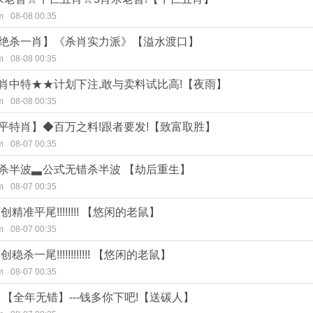
m
08-08 00:35
◇◇绝杀一肖】《杀肖实力派》【溢水渡口】
m
08-08 00:35
★六肖中特★★计划下注,敢与卖料试比高!【夜雨】
m
08-08 00:35
精选平特肖】◆百万之料!跟者要发!【致富取胜】
m
08-07 00:35
原创杀半波▃公式无错杀半波 【劫后重生】
m
08-07 00:35
创精准平尾!!!!!!!! 【悠闲的老鼠】
m
08-07 00:35
稳杀一尾!!!!!!!!!!!! 【悠闲的老鼠】
m
08-07 00:35
═→【全年无错】---钱多你下吧!【送碳人】