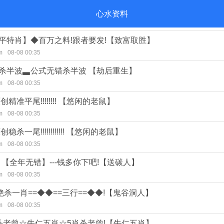
心水资料
精选平特肖】◆百万之料!跟者要发!【致富取胜】
m
08-08 00:35
原创杀半波▃公式无错杀半波 【劫后重生】
m
08-08 00:35
创精准平尾!!!!!!!! 【悠闲的老鼠】
m
08-08 00:35
稳杀一尾!!!!!!!!!!!! 【悠闲的老鼠】
m
08-08 00:35
═→【全年无错】---钱多你下吧!【送碳人】
m
08-08 00:35
=绝杀一肖==◆◆==三行==◆◆!【鬼谷洞人】
m
08-08 00:35
5肖杀老曾☆牛仁五肖☆5肖杀老曾!【牛仁五肖】