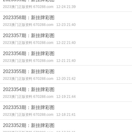
2023澳门正版资料 670288.com
12-24 21:39
2023358期：新挂牌彩图
2023澳门正版资料 670288.com
12-23 21:40
2023357期：新挂牌彩图
2023澳门正版资料 670288.com
12-22 21:40
2023356期：新挂牌彩图
2023澳门正版资料 670288.com
12-21 21:40
2023355期：新挂牌彩图
2023澳门正版资料 670288.com
12-20 21:42
2023354期：新挂牌彩图
2023澳门正版资料 670288.com
12-19 21:44
2023353期：新挂牌彩图
2023澳门正版资料 670288.com
12-18 21:41
2023352期：新挂牌彩图