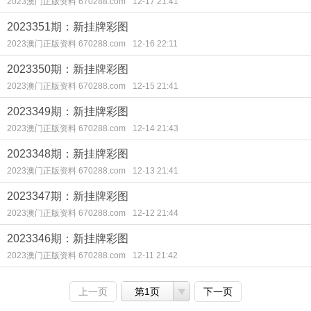
2023澳门正版资料 670288.com
12-17 21:41
2023351期：新挂牌彩图
2023澳门正版资料 670288.com
12-16 22:11
2023350期：新挂牌彩图
2023澳门正版资料 670288.com
12-15 21:41
2023349期：新挂牌彩图
2023澳门正版资料 670288.com
12-14 21:43
2023348期：新挂牌彩图
2023澳门正版资料 670288.com
12-13 21:41
2023347期：新挂牌彩图
2023澳门正版资料 670288.com
12-12 21:44
2023346期：新挂牌彩图
2023澳门正版资料 670288.com
12-11 21:42
上一页
第1页
下一页