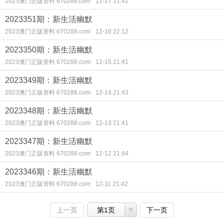
2023澳门正版资料 670288.com
12-17 21:41
2023351期：新生活幽默
2023澳门正版资料 670288.com
12-16 22:12
2023350期：新生活幽默
2023澳门正版资料 670288.com
12-15 21:41
2023349期：新生活幽默
2023澳门正版资料 670288.com
12-14 21:43
2023348期：新生活幽默
2023澳门正版资料 670288.com
12-13 21:41
2023347期：新生活幽默
2023澳门正版资料 670288.com
12-12 21:44
2023346期：新生活幽默
2023澳门正版资料 670288.com
12-11 21:42
上一页
第1页
下一页