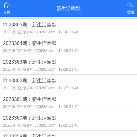
新生活幽默
首页
返回
2023365期：新生活幽默
2023澳门正版资料 670288.com
12-30 21:41
2023364期：新生活幽默
2023澳门正版资料 670288.com
12-29 21:40
2023363期：新生活幽默
2023澳门正版资料 670288.com
12-28 21:43
2023362期：新生活幽默
2023澳门正版资料 670288.com
12-27 21:41
2023361期：新生活幽默
2023澳门正版资料 670288.com
12-26 21:40
2023360期：新生活幽默
2023澳门正版资料 670288.com
12-25 21:40
2023359期：新生活幽默