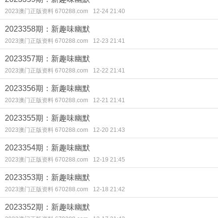
2023澳门正版资料 670288.com
12-24 21:40
2023358期：新趣味幽默
2023澳门正版资料 670288.com
12-23 21:41
2023357期：新趣味幽默
2023澳门正版资料 670288.com
12-22 21:41
2023356期：新趣味幽默
2023澳门正版资料 670288.com
12-21 21:41
2023355期：新趣味幽默
2023澳门正版资料 670288.com
12-20 21:43
2023354期：新趣味幽默
2023澳门正版资料 670288.com
12-19 21:45
2023353期：新趣味幽默
2023澳门正版资料 670288.com
12-18 21:42
2023352期：新趣味幽默