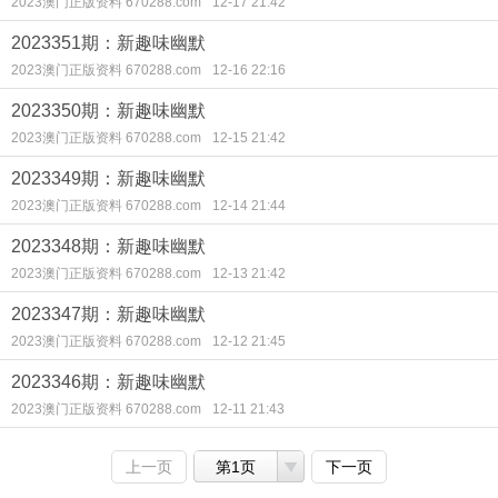
2023澳门正版资料 670288.com
12-17 21:42
2023351期：新趣味幽默
2023澳门正版资料 670288.com
12-16 22:16
2023350期：新趣味幽默
2023澳门正版资料 670288.com
12-15 21:42
2023349期：新趣味幽默
2023澳门正版资料 670288.com
12-14 21:44
2023348期：新趣味幽默
2023澳门正版资料 670288.com
12-13 21:42
2023347期：新趣味幽默
2023澳门正版资料 670288.com
12-12 21:45
2023346期：新趣味幽默
2023澳门正版资料 670288.com
12-11 21:43
上一页
第1页
下一页