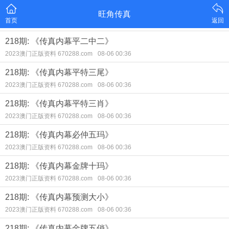
旺角传真
首页
返回
218期: 《传真内幕平二中二》
2023澳门正版资料 670288.com
08-06 00:36
218期: 《传真内幕平特三尾》
2023澳门正版资料 670288.com
08-06 00:36
218期: 《传真内幕平特三肖》
2023澳门正版资料 670288.com
08-06 00:36
218期: 《传真内幕必仲五玛》
2023澳门正版资料 670288.com
08-06 00:36
218期: 《传真内幕金牌十玛》
2023澳门正版资料 670288.com
08-06 00:36
218期: 《传真内幕预测大小》
2023澳门正版资料 670288.com
08-06 00:36
218期: 《传真内幕金牌五俏》